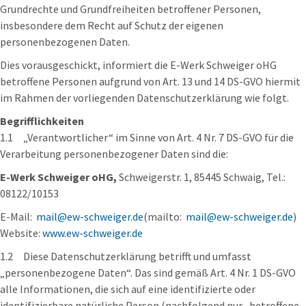
Grundrechte und Grundfreiheiten betroffener Personen,
insbesondere dem Recht auf Schutz der eigenen
personenbezogenen Daten.
Dies vorausgeschickt, informiert die E-Werk Schweiger oHG
betroffene Personen aufgrund von Art. 13 und 14 DS-GVO hiermit
im Rahmen der vorliegenden Datenschutzerklärung wie folgt.
Begrifflichkeiten
1.1 „Verantwortlicher“ im Sinne von Art. 4 Nr. 7 DS-GVO für die
Verarbeitung personenbezogener Daten sind die:
E
-
W
e
r
k Schweiger oHG,
Schweigerstr. 1, 85445 Schwaig, Tel.:
08122/10153
E-Mail:
mail@ew-schweiger.de
(mailto:
mail@ew-schweiger.de
)
Website:
www.ew-schweiger.de
1.2 Diese Datenschutzerklärung betrifft und umfasst
„personenbezogene Daten“. Das sind gemäß Art. 4 Nr. 1 DS-GVO
alle Informationen, die sich auf eine identifizierte oder
identifizierbare natürliche Person (nachfolgend nur „betroffene